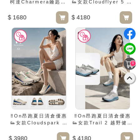
柯達Charmera鑰匙圈
👟女款Cloudflyer 5 穩
盲盒
定支撐跑鞋
$ 1680
$ 4180
0
‼️On昂跑夏日清倉優惠
‼️On昂跑夏日清倉優惠
👟女款Cloudspark 高
👟女款Trail 2 越野健走
回彈跑鞋
鞋
$ 3980
$ 4180