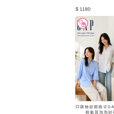
$ 1180
💥購物節開跑🛒G
棉氣質泡泡紗