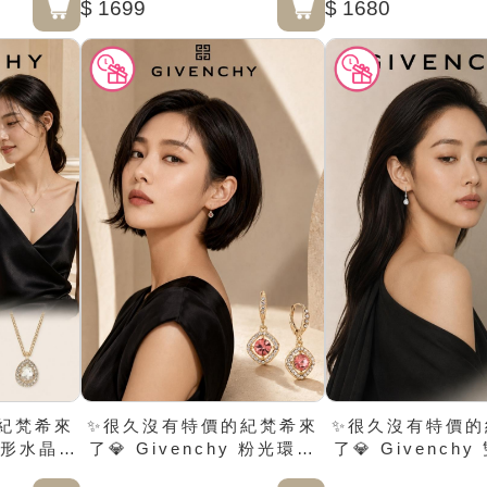
$ 1699
$ 1680
紀梵希來
✨很久沒有特價的紀梵希來
✨很久沒有特價的
y梨形水晶吊
了💎 Givenchy 粉光環菱
了💎 Givench
形垂墜耳環
水滴垂墜耳