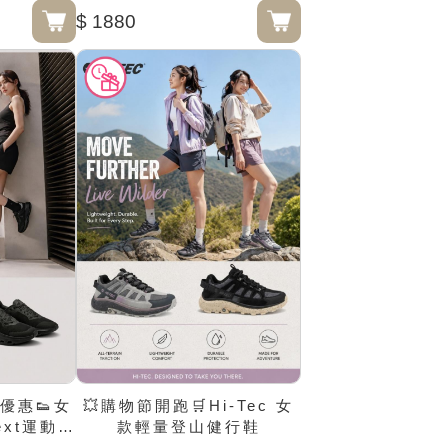
$ 1880
優惠👟女
💥購物節開跑🛒Hi-Tec 女
Next運動訓
款輕量登山健行鞋