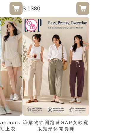
$ 1380
echers
💥購物節開跑🛒GAP女款寬
袖上衣
版錐形休閒長褲