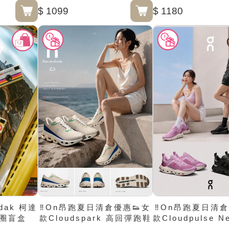
$ 1099
$ 1180
dak 柯達
‼️On昂跑夏日清倉優惠👟女
‼️On昂跑夏日清倉
匙圈盲盒
款Cloudspark 高回彈跑鞋
款Cloudpulse 
練鞋