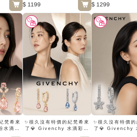
$ 1199
$ 1299
紀梵希來
✨很久沒有特價的紀梵希來
✨很久沒有特價的
y 粉水滴混
了💎 Givenchy 水滴彩晶
了💎 Givench
耳環
垂墜耳環
垂墜耳環