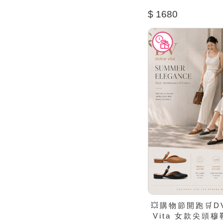
$ 1680
💥購物節開跑🛒DV
Vita 女款尖頭