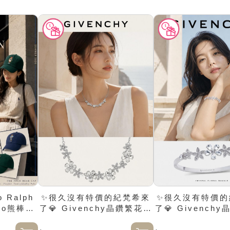
 Ralph
✨很久沒有特價的紀梵希來
✨很久沒有特價的
olo熊棒球
了💎 Givenchy晶鑽繁花銀
了💎 Givench
色項鍊
色手環