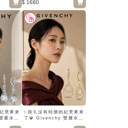
$ 1680
紀梵希來
✨很久沒有特價的紀梵希來
y 雙重水晶
了💎 Givenchy 雙層水滴
環
鑽石垂墜耳環