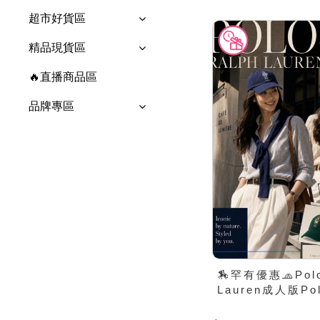
超市好貨區
精品現貨區
🔥直播商品區
品牌專區
🏇罕有優惠🧢Polo
Lauren成人版P
帽