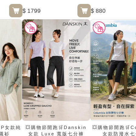
$ 1799
$ 880
AP女款純
💥購物節開跑🛒Danskin
💥購物節開跑🛒Co
襯衫
女款 Luxe 寬版七分褲
女款防潑水七