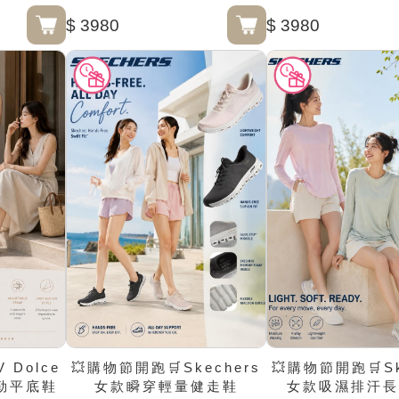
$ 3980
$ 3980
 Dolce
💥購物節開跑🛒Skechers
💥購物節開跑🛒Sk
穆勒平底鞋
女款瞬穿輕量健走鞋
女款吸濕排汗長