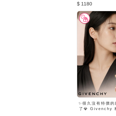
$ 1180
✨很久沒有特價的
了💎 Givench
彩水晶垂墜