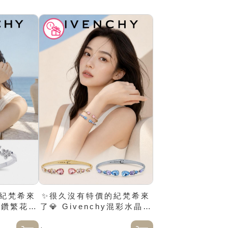
紀梵希來
✨很久沒有特價的紀梵希來
y晶鑽繁花銀
了💎 Givenchy混彩水晶開
口手環