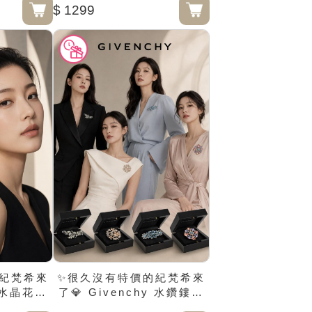
$ 1299
紀梵希來
✨很久沒有特價的紀梵希來
y 水晶花朵
了💎 Givenchy 水鑽鏤空
胸針禮盒