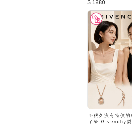
$ 1880
✨很久沒有特價的
了💎 Givench
墜項鍊